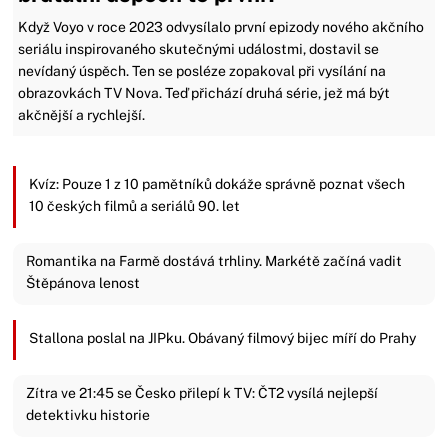
Když Voyo v roce 2023 odvysílalo první epizody nového akčního
seriálu inspirovaného skutečnými událostmi, dostavil se
nevídaný úspěch. Ten se posléze zopakoval při vysílání na
obrazovkách TV Nova. Teď přichází druhá série, jež má být
akčnější a rychlejší.
Kvíz: Pouze 1 z 10 pamětníků dokáže správně poznat všech
10 českých filmů a seriálů 90. let
Romantika na Farmě dostává trhliny. Markétě začíná vadit
Štěpánova lenost
Stallona poslal na JIPku. Obávaný filmový bijec míří do Prahy
Zítra ve 21:45 se Česko přilepí k TV: ČT2 vysílá nejlepší
detektivku historie