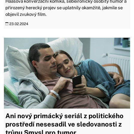
Haasova konverzační komika, sebeironický osobitý humor a
přirozený herecký projev se uplatnily okamžitě, jakmile se
objevil zvukový film.
23.02.2024
Ani nový primácký seriál z politického
prostředí nesesadil ve sledovanosti z
trůnu Smysl pro tumor