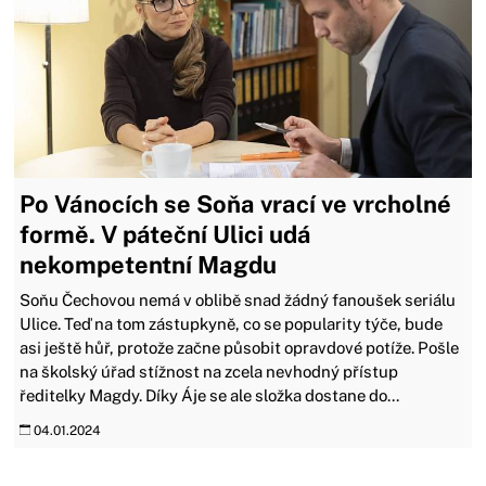
Po Vánocích se Soňa vrací ve vrcholné
formě. V páteční Ulici udá
nekompetentní Magdu
Soňu Čechovou nemá v oblibě snad žádný fanoušek seriálu
Ulice. Teď na tom zástupkyně, co se popularity týče, bude
asi ještě hůř, protože začne působit opravdové potíže. Pošle
na školský úřad stížnost na zcela nevhodný přístup
ředitelky Magdy. Díky Áje se ale složka dostane do...
04.01.2024