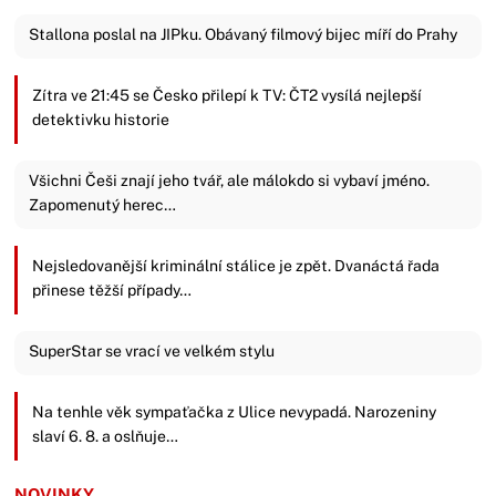
Stallona poslal na JIPku. Obávaný filmový bijec míří do Prahy
Zítra ve 21:45 se Česko přilepí k TV: ČT2 vysílá nejlepší
detektivku historie
Všichni Češi znají jeho tvář, ale málokdo si vybaví jméno.
Zapomenutý herec…
Nejsledovanější kriminální stálice je zpět. Dvanáctá řada
přinese těžší případy…
SuperStar se vrací ve velkém stylu
Na tenhle věk sympaťačka z Ulice nevypadá. Narozeniny
slaví 6. 8. a oslňuje…
NOVINKY