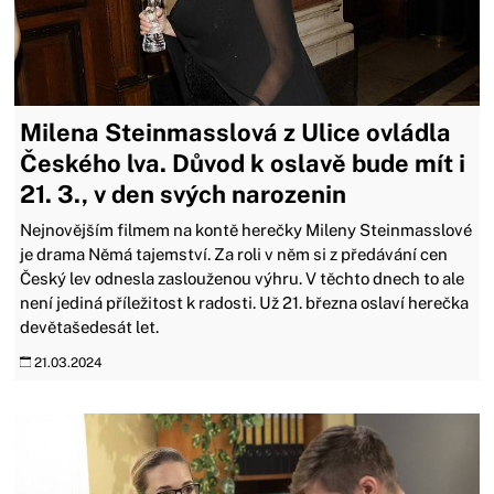
Milena Steinmasslová z Ulice ovládla
Českého lva. Důvod k oslavě bude mít i
21. 3., v den svých narozenin
Nejnovějším filmem na kontě herečky Mileny Steinmasslové
je drama Němá tajemství. Za roli v něm si z předávání cen
Český lev odnesla zaslouženou výhru. V těchto dnech to ale
není jediná příležitost k radosti. Už 21. března oslaví herečka
devětašedesát let.
21.03.2024