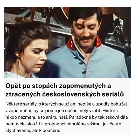
Opět po stopách zapomenutých a
ztracených československých seriálů
Některé seriály, o kterých se už ani nepíše a upadly bohužel
v zapomnění, by se přece jen občas měly vrátit. Historii
nikdo nezmění, a to ani tu naši. Paradoxně by tak taková díla
nemusela sloužit k propagaci minulého režimu, jak často
slýcháváme, ale k poučení.