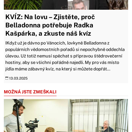
KVÍZ: Na lovu – Zjistěte, proč
Belladonna potřebuje Radka
Kašpárka, a zkuste náš kvíz
IKdyž už je dávno po Vánocích, lovkyně Belladonna z
populárních vědomostních pořadů si nepochybně oddechla
úlevou. Už totiž nemusí spěchat s přípravou štědrovečerní
hostiny, aby se všichni pořádně najedli. My pro vás místo
jídla máme zábavný kvíz, na který si můžete dopřát...
13.03.2025
MOŽNÁ JSTE ZMEŠKALI