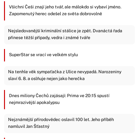
Všichni Češi znají jeho tvář, ale málokdo si vybaví jméno.
Zapomenutý herec odešel ze světa dobrovolně
Nejsledovanější kriminální stálice je zpět. Dvanáctá řada
přinese těžší případy, vedra i známé tváře
SuperStar se vrací ve velkém stylu
Na tenhle věk sympaťačka z Ulice nevypadá. Narozeniny
slaví 6. 8. a oslňuje nejen jako herečka
Dnes miliony Čechů zajásají: Prima ve 20:15 spustí
nejmrazivější apokalypsu
Nejznámější přírodovědec oslavil 100 let. Jeho příběh
namluvil Jan Šťastný