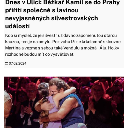
Dnes v Ulici: Běžkař Kamil se do Prahy
přiřítí společně s lavinou
nevyjasněných silvestrovských
událostí
Kdo si myslel, že je silvestr už dávno zapomenutou starou
kauzou, ten je na omylu. Po svahu lží se krkolomně sklouzne
Martina a vezme s sebou také Vendulu a možná i Áju. Holky
rozhodně budou mít co vysvětlovat.
07.02.2024