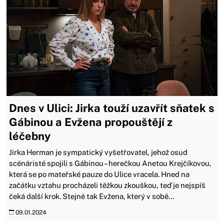
Dnes v Ulici: Jirka touží uzavřít sňatek s
Gábinou a Evžena propouštějí z
léčebny
Jirka Herman je sympatický vyšetřovatel, jehož osud
scénáristé spojili s Gábinou – herečkou Anetou Krejčíkovou,
která se po mateřské pauze do Ulice vracela. Hned na
začátku vztahu procházeli těžkou zkouškou, teď je nejspíš
čeká další krok. Stejně tak Evžena, který v sobě...
09.01.2024