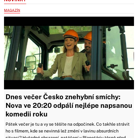
MAGAZÍN
Dnes večer Česko znehybní smíchy:
Nova ve 20:20 odpálí nejlépe napsanou
komedii roku
Pátek večer je tu a vy se těšíte na odpočinek. Co takhle strávit
ho s filmem, kde se nevinná lež změní v lavinu absurdních
situací? Hvězdné obsazení, natáčení v Planetáriu těsně před