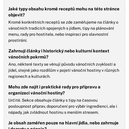
Jaké typy obsahu kromě receptů mohu na této stránce
objevit?
Kromě konkrétních receptů se zde zaměřujeme na články o
vánočních tradicích spojených s jídlem, tipy na plánování
menu, rady pro hostitele, nebo inspiraci pro slavnostní
prostírání.
Zahrnují články i historický nebo kulturní kontext
vánočních pokrmů?
Ano, některé texty se věnují původu vánočních zvyklostí a
jídel, stejně jako rozdílům v pojetí vánoční hostiny v různých
regionech a kulturách.
Mohu zde najít i praktické rady pro přípravu a
organizaci vánoční hostiny?
Určitě. Sekce obsahuje články s tipy na časovou
posloupnost příprav, doporučení pro výběr ingrediencí, ale i
nápady, jak zvládnout hostinu s menším stresem.
Je obsah zaměřen pouze na hlavní jídla, nebo zahrnuje
i dezerty a nápoje?