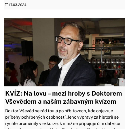
17.03.2024
KVÍZ: Na lovu – mezi hroby s Doktorem
Vševědem a naším zábavným kvízem
Doktor Vševěd se rád toulá po hřbitovech, kde objevuje
příběhy pohřbených osobností. Jeho výpravy za historií se
rychle proměnily v exkurze, k nimž se připojuje čím dál více