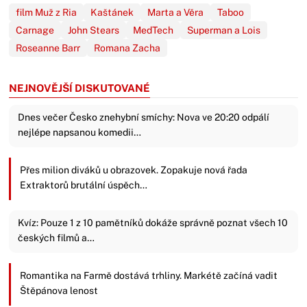
film Muž z Ria
Kaštánek
Marta a Věra
Taboo
Carnage
John Stears
MedTech
Superman a Lois
Roseanne Barr
Romana Zacha
NEJNOVĚJŠÍ DISKUTOVANÉ
Dnes večer Česko znehybní smíchy: Nova ve 20:20 odpálí
nejlépe napsanou komedii…
Přes milion diváků u obrazovek. Zopakuje nová řada
Extraktorů brutální úspěch…
Kvíz: Pouze 1 z 10 pamětníků dokáže správně poznat všech 10
českých filmů a…
Romantika na Farmě dostává trhliny. Markétě začíná vadit
Štěpánova lenost