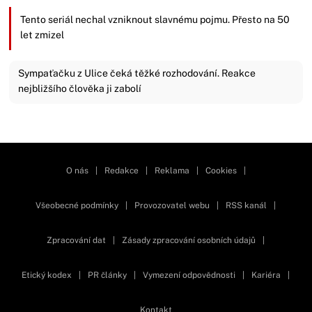
Tento seriál nechal vzniknout slavnému pojmu. Přesto na 50
let zmizel
Sympaťačku z Ulice čeká těžké rozhodování. Reakce
nejbližšího člověka ji zabolí
Zavřít reklamu
O nás
|
Redakce
|
Reklama
|
Cookies
|
Všeobecné podmínky
|
Provozovatel webu
|
RSS kanál
|
Zpracování dat
|
Zásady zpracování osobních údajů
|
Etický kodex
|
PR články
|
Vymezení odpovědnosti
|
Kariéra
|
Kontakt