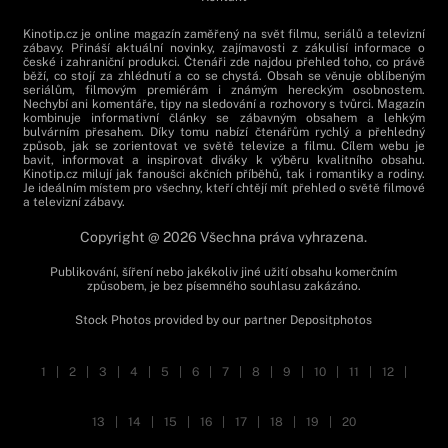
Kinotip.cz je online magazín zaměřený na svět filmu, seriálů a televizní
zábavy. Přináší aktuální novinky, zajímavosti z zákulisí informace o
české i zahraniční produkci. Čtenáři zde najdou přehled toho, co právě
běží, co stojí za zhlédnutí a co se chystá. Obsah se věnuje oblíbeným
seriálům, filmovým premiérám i známým hereckým osobnostem.
Nechybí ani komentáře, tipy na sledování a rozhovory s tvůrci. Magazín
kombinuje informativní články se zábavným obsahem a lehkým
bulvárním přesahem. Díky tomu nabízí čtenářům rychlý a přehledný
způsob, jak se zorientovat ve světě televize a filmu. Cílem webu je
bavit, informovat a inspirovat diváky k výběru kvalitního obsahu.
Kinotip.cz milují jak fanoušci akčních příběhů, tak i romantiky a rodiny.
Je ideálním místem pro všechny, kteří chtějí mít přehled o světě filmové
a televizní zábavy.
Copyright @ 2026 Všechna práva vyhrazena.
Publikování, šíření nebo jakékoliv jiné užití obsahu komerčním
způsobem, je bez písemného souhlasu zakázáno.
Stock Photos provided by our partner
Depositphotos
1
|
2
|
3
|
4
|
5
|
6
|
7
|
8
|
9
|
10
|
11
|
12
|
13
|
14
|
15
|
16
|
17
|
18
|
19
|
20