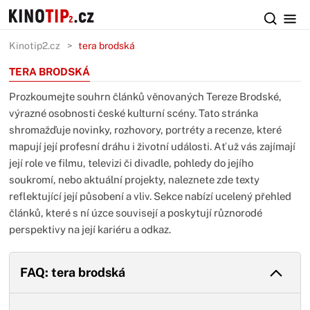
Kinotip2.cz
tera brodská
TERA BRODSKÁ
Prozkoumejte souhrn článků věnovaných Tereze Brodské,
výrazné osobnosti české kulturní scény. Tato stránka
shromažďuje novinky, rozhovory, portréty a recenze, které
mapují její profesní dráhu i životní události. Ať už vás zajímají
její role ve filmu, televizi či divadle, pohledy do jejího
soukromí, nebo aktuální projekty, naleznete zde texty
reflektující její působení a vliv. Sekce nabízí ucelený přehled
článků, které s ní úzce souvisejí a poskytují různorodé
perspektivy na její kariéru a odkaz.
FAQ: tera brodská