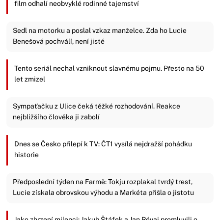
film odhalí neobvyklé rodinné tajemství
Sedl na motorku a poslal vzkaz manželce. Zda ho Lucie
Benešová pochválí, není jisté
Tento seriál nechal vzniknout slavnému pojmu. Přesto na 50
let zmizel
Sympaťačku z Ulice čeká těžké rozhodování. Reakce
nejbližšího člověka ji zabolí
Dnes se Česko přilepí k TV: ČT1 vysílá nejdražší pohádku
historie
Předposlední týden na Farmě: Tokju rozplakal tvrdý trest,
Lucie získala obrovskou výhodu a Markéta přišla o jistotu
Jako zhrzení milenci: Jakub Štáfek a Jan Révai promluvili o