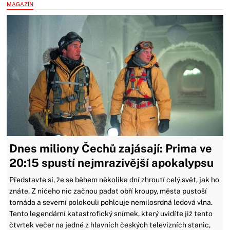
MAGAZÍN
Dnes miliony Čechů zajásají: Prima ve
20:15 spustí nejmrazivější apokalypsu
Představte si, že se během několika dní zhroutí celý svět, jak ho
znáte. Z ničeho nic začnou padat obří kroupy, města pustoší
tornáda a severní polokouli pohlcuje nemilosrdná ledová vlna.
Tento legendární katastrofický snímek, který uvidíte již tento
čtvrtek večer na jedné z hlavních českých televizních stanic,