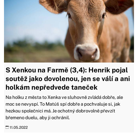
S Xenkou na Farmě (3,4): Henrik pojal
soutěž jako dovolenou, jen se válí a ani
holkám nepředvede taneček
Na holku z města to Xenka ve sluhovně zvládá dobře, ale
moc se nevyspí. To Matúš spí dobře a pochvaluje si, jak
hezkou společnici má. Je ochotný dobrovolně převzít
břemeno duelu, aby ji ochránil.
11.05.2022