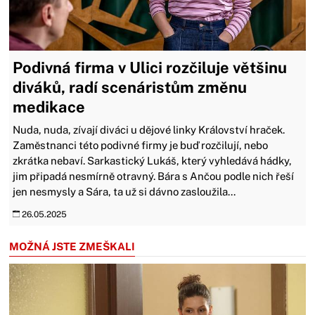
Podivná firma v Ulici rozčiluje většinu
diváků, radí scenáristům změnu
medikace
Nuda, nuda, zívají diváci u dějové linky Království hraček.
Zaměstnanci této podivné firmy je buď rozčilují, nebo
zkrátka nebaví. Sarkastický Lukáš, který vyhledává hádky,
jim připadá nesmírně otravný. Bára s Ančou podle nich řeší
jen nesmysly a Sára, ta už si dávno zasloužila...
26.05.2025
MOŽNÁ JSTE ZMEŠKALI