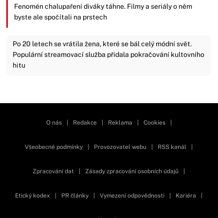
Fenomén chalupaření diváky táhne. Filmy a seriály o něm
byste ale spočítali na prstech
Po 20 letech se vrátila žena, které se bál celý módní svět.
Populární streamovací služba přidala pokračování kultovního
hitu
Zavřít reklamu
O nás
|
Redakce
|
Reklama
|
Cookies
|
Všeobecné podmínky
|
Provozovatel webu
|
RSS kanál
|
Zpracování dat
|
Zásady zpracování osobních údajů
|
Etický kodex
|
PR články
|
Vymezení odpovědnosti
|
Kariéra
|