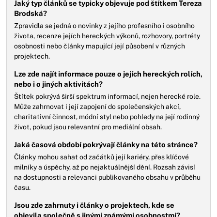
Jaký typ článků se typicky objevuje pod štítkem Tereza
Brodská?
Zpravidla se jedná o novinky z jejího profesního i osobního
života, recenze jejích hereckých výkonů, rozhovory, portréty
osobnosti nebo články mapující její působení v různých
projektech.
Lze zde najít informace pouze o jejích hereckých rolích,
nebo i o jiných aktivitách?
Štítek pokrývá širší spektrum informací, nejen herecké role.
Může zahrnovat i její zapojení do společenských akcí,
charitativní činnost, módní styl nebo pohledy na její rodinný
život, pokud jsou relevantní pro mediální obsah.
Jaká časová období pokrývají články na této stránce?
Články mohou sahat od začátků její kariéry, přes klíčové
milníky a úspěchy, až po nejaktuálnější dění. Rozsah závisí
na dostupnosti a relevanci publikovaného obsahu v průběhu
času.
Jsou zde zahrnuty i články o projektech, kde se
objevila společně s jinými známými osobnostmi?