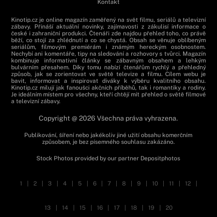
Kontakt
Kinotip.cz je online magazín zaměřený na svět filmu, seriálů a televizní
zábavy. Přináší aktuální novinky, zajímavosti z zákulisí informace o
české i zahraniční produkci. Čtenáři zde najdou přehled toho, co právě
běží, co stojí za zhlédnutí a co se chystá. Obsah se věnuje oblíbeným
seriálům, filmovým premiérám i známým hereckým osobnostem.
Nechybí ani komentáře, tipy na sledování a rozhovory s tvůrci. Magazín
kombinuje informativní články se zábavným obsahem a lehkým
bulvárním přesahem. Díky tomu nabízí čtenářům rychlý a přehledný
způsob, jak se zorientovat ve světě televize a filmu. Cílem webu je
bavit, informovat a inspirovat diváky k výběru kvalitního obsahu.
Kinotip.cz milují jak fanoušci akčních příběhů, tak i romantiky a rodiny.
Je ideálním místem pro všechny, kteří chtějí mít přehled o světě filmové
a televizní zábavy.
Copyright @ 2026 Všechna práva vyhrazena.
Publikování, šíření nebo jakékoliv jiné užití obsahu komerčním
způsobem, je bez písemného souhlasu zakázáno.
Stock Photos provided by our partner
Depositphotos
1
|
2
|
3
|
4
|
5
|
6
|
7
|
8
|
9
|
10
|
11
|
12
|
13
|
14
|
15
|
16
|
17
|
18
|
19
|
20