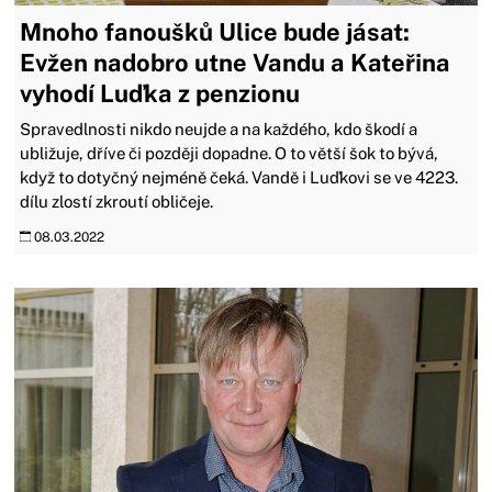
Mnoho fanoušků Ulice bude jásat:
Evžen nadobro utne Vandu a Kateřina
vyhodí Luďka z penzionu
Spravedlnosti nikdo neujde a na každého, kdo škodí a
ubližuje, dříve či později dopadne. O to větší šok to bývá,
když to dotyčný nejméně čeká. Vandě i Luďkovi se ve 4223.
dílu zlostí zkroutí obličeje.
08.03.2022