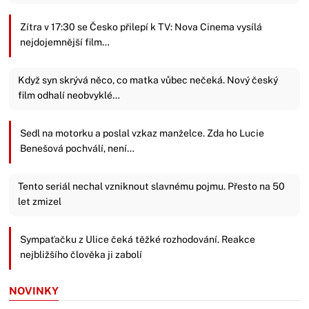
Zítra v 17:30 se Česko přilepí k TV: Nova Cinema vysílá
nejdojemnější film…
Když syn skrývá něco, co matka vůbec nečeká. Nový český
film odhalí neobvyklé…
Sedl na motorku a poslal vzkaz manželce. Zda ho Lucie
Benešová pochválí, není…
Tento seriál nechal vzniknout slavnému pojmu. Přesto na 50
let zmizel
Sympaťačku z Ulice čeká těžké rozhodování. Reakce
nejbližšího člověka ji zabolí
NOVINKY