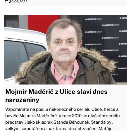
30.06.2022
Mojmír Maděrič z Ulice slaví dnes
narozeniny
Vzpomínáte na posilu nekonečného seriálu Ulice, herce a
baviče Mojmíra Maděriče? V roce 2010 se divákům seriálu
představil jako skladník Standa Běhounek. Standa byl
velkým samotářem a na starost dostal zaučení Matěje